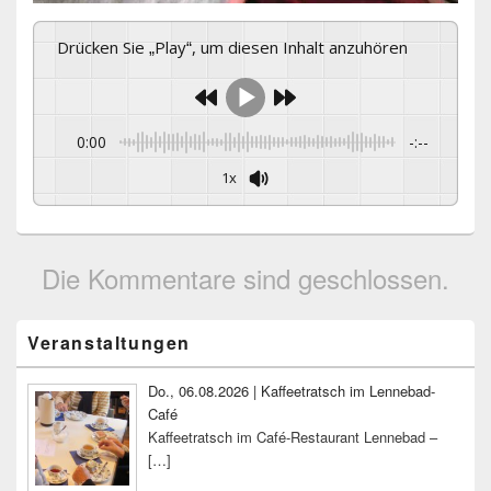
Drücken Sie „Play“, um diesen Inhalt anzuhören
0:00
-:--
1x
Die Kommentare sind geschlossen.
Primärer
Veranstaltungen
Seitenleisten-
Widgetbereich
Do., 06.08.2026 | Kaffeetratsch im Lennebad-
Café
Kaffeetratsch im Café-Restaurant Lennebad –
[…]