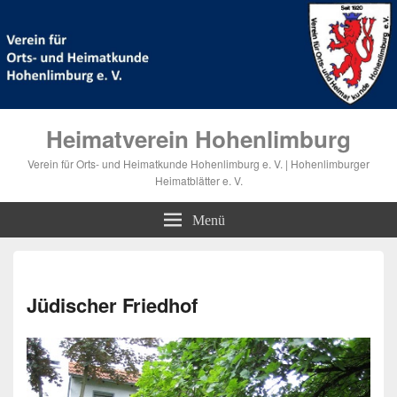
Heimatverein Hohenlimburg
Verein für Orts- und Heimatkunde Hohenlimburg e. V. | Hohenlimburger
Heimatblätter e. V.
Menü
Bilde
Navi
Jüdischer Friedhof