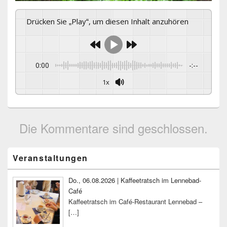
Drücken Sie „Play“, um diesen Inhalt anzuhören
0:00
-:--
1x
Die Kommentare sind geschlossen.
Primärer
Veranstaltungen
Seitenleisten-
Widgetbereich
Do., 06.08.2026 | Kaffeetratsch im Lennebad-
Café
Kaffeetratsch im Café-Restaurant Lennebad –
[…]