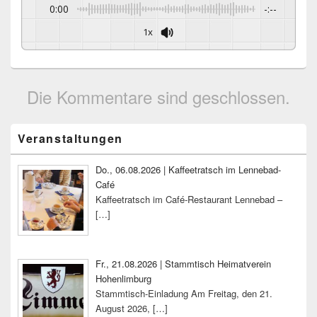
0:00
-:--
1x
Die Kommentare sind geschlossen.
Primärer
Veranstaltungen
Seitenleisten-
Widgetbereich
Do., 06.08.2026 | Kaffeetratsch im Lennebad-
Café
Kaffeetratsch im Café-Restaurant Lennebad –
[…]
Fr., 21.08.2026 | Stammtisch Heimatverein
Hohenlimburg
Stammtisch-Einladung Am Freitag, den 21.
August 2026,
[…]