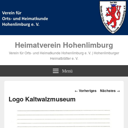
Heimatverein Hohenlimburg
Verein für Orts- und Heimatkunde Hohenlimburg e. V. | Hohenlimburger
Heimatblätter e. V.
Menü
Bilder-
← Vorheriges
Nächstes →
Navigation
Logo Kaltwalzmuseum