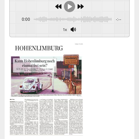
0:00
-:--
1x