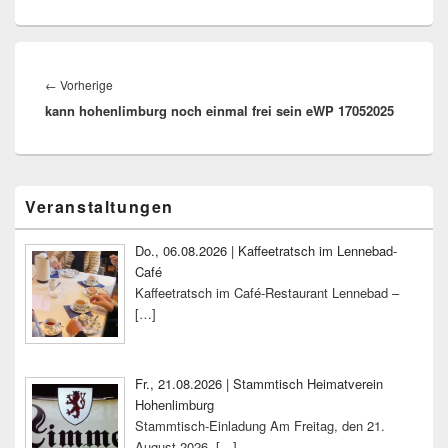
Beitragsnavigation
Vorheriger
←
Vorherige
kann hohenlimburg noch einmal frei sein eWP 17052025
Beitrag:
Primärer
Veranstaltungen
Seitenleisten-
Widgetbereich
Do., 06.08.2026 | Kaffeetratsch im Lennebad-
Café
Kaffeetratsch im Café-Restaurant Lennebad –
[…]
Fr., 21.08.2026 | Stammtisch Heimatverein
Hohenlimburg
Stammtisch-Einladung Am Freitag, den 21.
August 2026,
[…]