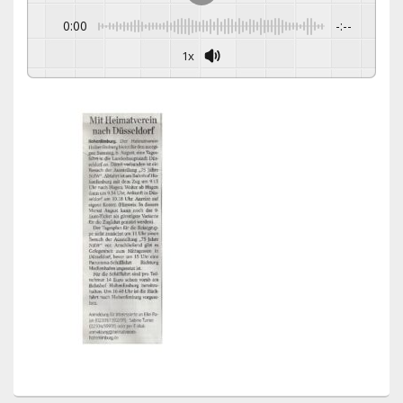
0:00
-:--
1x