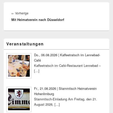
Beitragsnavigation
Vorheriger
←
Vorherige
Mit Heimatverein nach Düsseldorf
Beitrag:
Primärer
Veranstaltungen
Seitenleisten-
Widgetbereich
Do., 06.08.2026 | Kaffeetratsch im Lennebad-
Café
Kaffeetratsch im Café-Restaurant Lennebad –
[…]
Fr., 21.08.2026 | Stammtisch Heimatverein
Hohenlimburg
Stammtisch-Einladung Am Freitag, den 21.
August 2026,
[…]