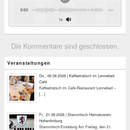
0:00
-:--
1x
Die Kommentare sind geschlossen.
Primärer
Veranstaltungen
Seitenleisten-
Widgetbereich
Do., 06.08.2026 | Kaffeetratsch im Lennebad-
Café
Kaffeetratsch im Café-Restaurant Lennebad –
[…]
Fr., 21.08.2026 | Stammtisch Heimatverein
Hohenlimburg
Stammtisch-Einladung Am Freitag, den 21.