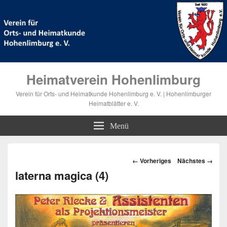
Heimatverein Hohenlimburg
Verein für Orts- und Heimatkunde Hohenlimburg e. V. | Hohenlimburger
Heimatblätter e. V.
Menü
Bilder-
← Vorheriges
Nächstes →
Navigation
laterna magica (4)