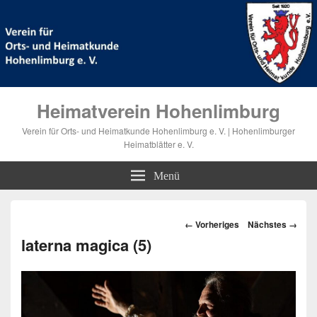
Heimatverein Hohenlimburg
Verein für Orts- und Heimatkunde Hohenlimburg e. V. | Hohenlimburger
Heimatblätter e. V.
Menü
Bilder-
← Vorheriges
Nächstes →
Navigation
laterna magica (5)