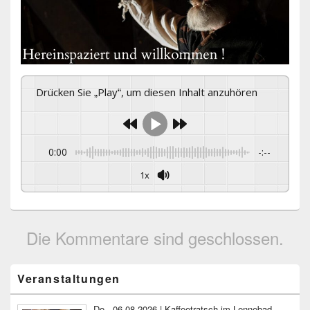
Drücken Sie „Play“, um diesen Inhalt anzuhören
0:00
-:--
1x
Die Kommentare sind geschlossen.
Primärer
Veranstaltungen
Seitenleisten-
Widgetbereich
Do., 06.08.2026 | Kaffeetratsch im Lennebad-