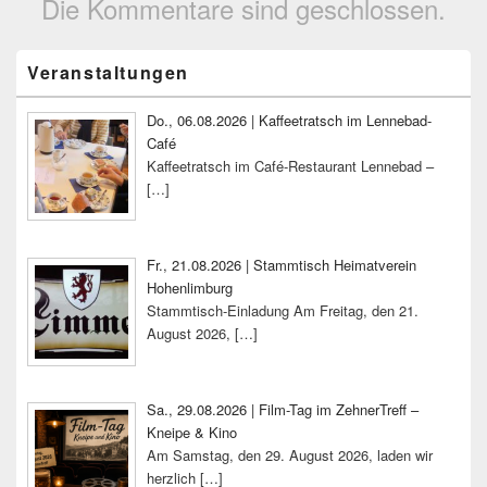
Die Kommentare sind geschlossen.
Primärer
Veranstaltungen
Seitenleisten-
Widgetbereich
Do., 06.08.2026 | Kaffeetratsch im Lennebad-
Café
Kaffeetratsch im Café-Restaurant Lennebad –
[…]
Fr., 21.08.2026 | Stammtisch Heimatverein
Hohenlimburg
Stammtisch-Einladung Am Freitag, den 21.
August 2026,
[…]
Sa., 29.08.2026 | Film-Tag im ZehnerTreff –
Kneipe & Kino
Am Samstag, den 29. August 2026, laden wir
herzlich
[…]