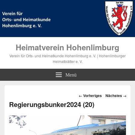
Heimatverein Hohenlimburg
Verein für Orts- und Heimatkunde Hohenlimburg e. V. | Hohenlimburger
Heimatblätter e. V.
Menü
Bilder-
← Vorheriges
Nächstes →
Navigation
Regierungsbunker2024 (20)