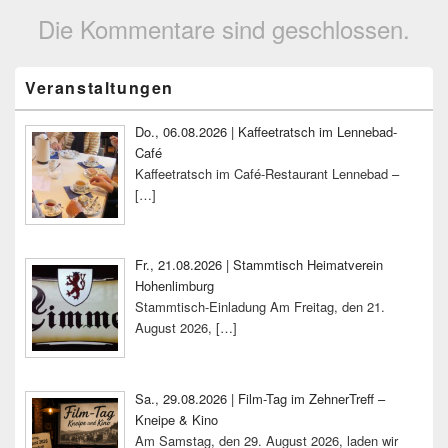
Die Kommentare sind geschlossen.
Primärer
Veranstaltungen
Seitenleisten-
Widgetbereich
Do., 06.08.2026 | Kaffeetratsch im Lennebad-
Café
Kaffeetratsch im Café-Restaurant Lennebad –
[…]
Fr., 21.08.2026 | Stammtisch Heimatverein
Hohenlimburg
Stammtisch-Einladung Am Freitag, den 21.
August 2026,
[…]
Sa., 29.08.2026 | Film-Tag im ZehnerTreff –
Kneipe & Kino
Am Samstag, den 29. August 2026, laden wir