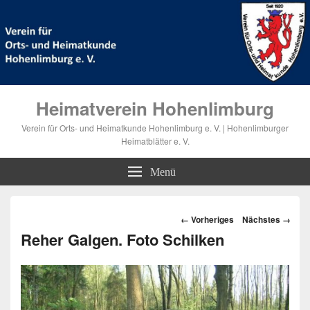
Heimatverein Hohenlimburg
Verein für Orts- und Heimatkunde Hohenlimburg e. V. | Hohenlimburger
Heimatblätter e. V.
Menü
Bilder-
← Vorheriges
Nächstes →
Navigation
Reher Galgen. Foto Schilken