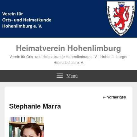
Heimatverein Hohenlimburg
Verein für Orts- und Heimatkunde Hohenlimburg e. V. | Hohenlimburger
Heimatblätter e. V.
Menü
Bilder-
← Vorheriges
Navigation
Stephanie Marra