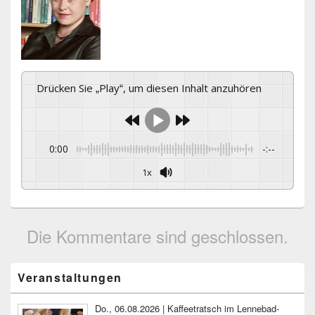
Drücken Sie „Play“, um diesen Inhalt anzuhören
0:00
-:--
1x
Die Kommentare sind geschlossen.
Primärer
Veranstaltungen
Seitenleisten-
Widgetbereich
Do., 06.08.2026 | Kaffeetratsch im Lennebad-