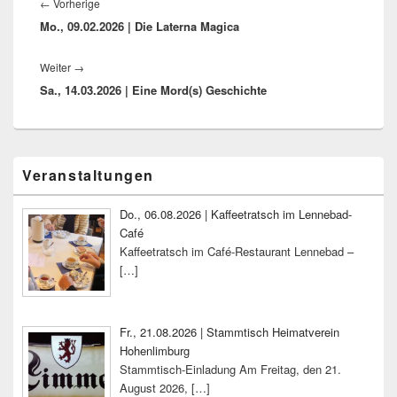
Vorheriger
←
Vorherige
Mo., 09.02.2026 | Die Laterna Magica
Beitrag:
Nächster
Weiter
→
Sa., 14.03.2026 | Eine Mord(s) Geschichte
Beitrag:
Primärer
Veranstaltungen
Seitenleisten-
Widgetbereich
Do., 06.08.2026 | Kaffeetratsch im Lennebad-
Café
Kaffeetratsch im Café-Restaurant Lennebad –
[…]
Fr., 21.08.2026 | Stammtisch Heimatverein
Hohenlimburg
Stammtisch-Einladung Am Freitag, den 21.
August 2026,
[…]