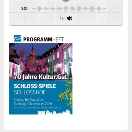
0:00
-:--
1x