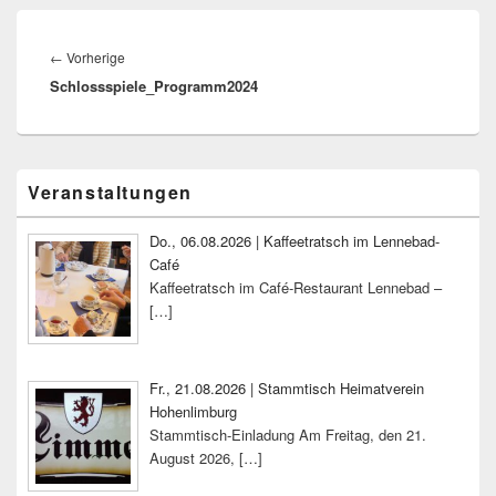
Beitragsnavigation
Vorheriger
←
Vorherige
Schlossspiele_Programm2024
Beitrag:
Primärer
Veranstaltungen
Seitenleisten-
Widgetbereich
Do., 06.08.2026 | Kaffeetratsch im Lennebad-
Café
Kaffeetratsch im Café-Restaurant Lennebad –
[…]
Fr., 21.08.2026 | Stammtisch Heimatverein
Hohenlimburg
Stammtisch-Einladung Am Freitag, den 21.
August 2026,
[…]