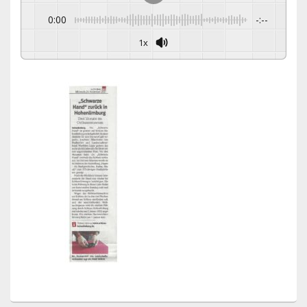
0:00
-:--
1x