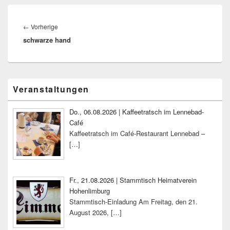
Beitragsnavigation
Vorheriger
←
Vorherige
schwarze hand
Beitrag:
Primärer
Veranstaltungen
Seitenleisten-
Widgetbereich
Do., 06.08.2026 | Kaffeetratsch im Lennebad-
Café
Kaffeetratsch im Café-Restaurant Lennebad –
[…]
Fr., 21.08.2026 | Stammtisch Heimatverein
Hohenlimburg
Stammtisch-Einladung Am Freitag, den 21.
August 2026,
[…]