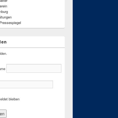
ätter
erein
mburg
altungen
 Pressespiegel
den
lden.
ame
ldet bleiben