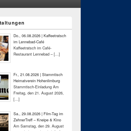
taltungen
-
ch
Do., 06.08.2026 | Kaffeetratsch
im Lennebad-Café
Kaffeetratsch im Café-
Restaurant Lennebad –
[…]
Fr., 21.08.2026 | Stammtisch
Heimatverein Hohenlimburg
Stammtisch-Einladung Am
Freitag, den 21. August 2026,
[…]
Sa., 29.08.2026 | Film-Tag im
ZehnerTreff – Kneipe & Kino
Am Samstag, den 29. August