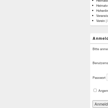
Heimatbl
Heimatv
Hohenli
Veranst
Verein |
Anmel
Bitte anme
Benutzern
Passwort
Angeme