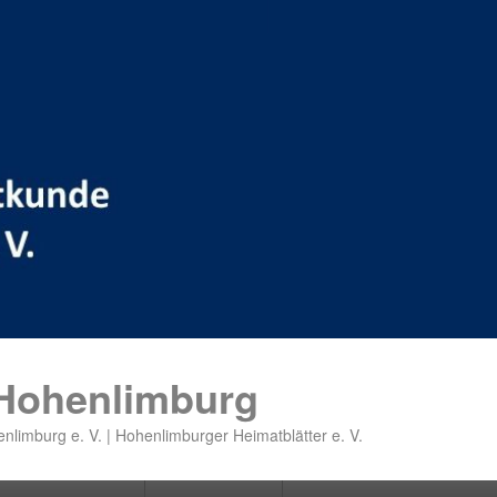
 Hohenlimburg
nlimburg e. V. | Hohenlimburger Heimatblätter e. V.