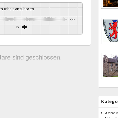
sen Inhalt anzuhören
-:--
1x
are sind geschlossen.
Katego
Archiv B