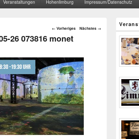
Veranstaltungen
Hohenlimburg
Impressum/Datenschutz
Primärer
Verans
Seitenleisten
Bilder-
← Vorheriges
Nächstes →
Widgetberei
Navigation
05-26 073816 monet