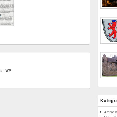
xt – WP
Katego
Archiv B