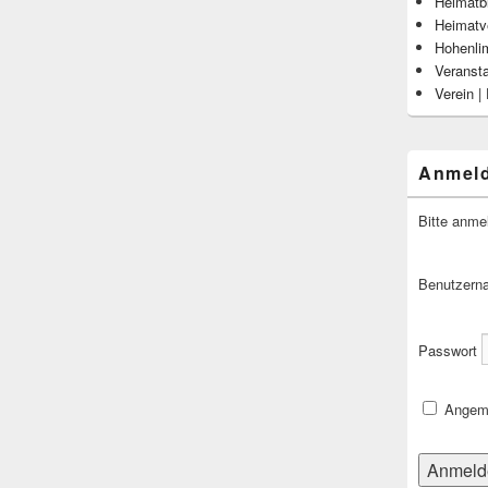
Heimatbl
Heimatv
Hohenli
Veranst
Verein |
Anmel
Bitte anme
Benutzern
Passwort
Angeme