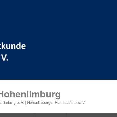
 Hohenlimburg
nlimburg e. V. | Hohenlimburger Heimatblätter e. V.