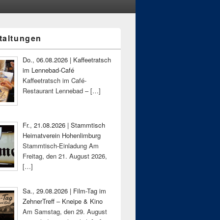
taltungen
-
ch
Do., 06.08.2026 | Kaffeetratsch
im Lennebad-Café
Kaffeetratsch im Café-
Restaurant Lennebad –
[…]
Fr., 21.08.2026 | Stammtisch
Heimatverein Hohenlimburg
Stammtisch-Einladung Am
Freitag, den 21. August 2026,
[…]
Sa., 29.08.2026 | Film-Tag im
ZehnerTreff – Kneipe & Kino
Am Samstag, den 29. August