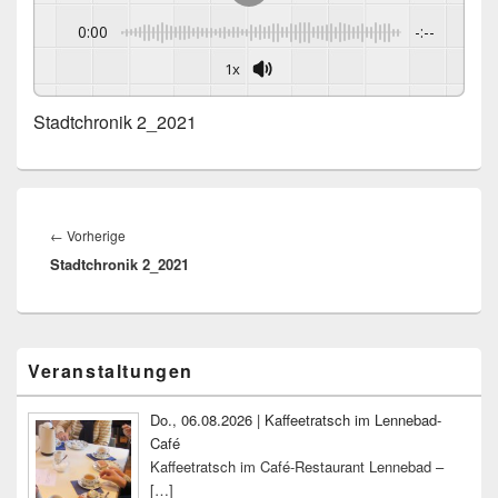
0:00
-:--
1x
Stadtchronik 2_2021
Beitragsnavigation
Vorheriger
←
Vorherige
Stadtchronik 2_2021
Beitrag:
Primärer
Veranstaltungen
Seitenleisten-
Widgetbereich
Do., 06.08.2026 | Kaffeetratsch im Lennebad-
Café
Kaffeetratsch im Café-Restaurant Lennebad –
[…]