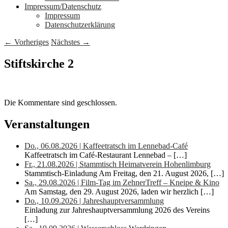
Impressum/Datenschutz
Impressum
Datenschutzerklärung
Bilder-
← Vorheriges
Nächstes →
Navigation
Stiftskirche 2
Die Kommentare sind geschlossen.
Primärer
Veranstaltungen
Seitenleisten-
Do., 06.08.2026 | Kaffeetratsch im Lennebad-Café
Widgetbereich
Kaffeetratsch im Café-Restaurant Lennebad –
[…]
Fr., 21.08.2026 | Stammtisch Heimatverein Hohenlimburg
Stammtisch-Einladung Am Freitag, den 21. August 2026,
[…]
Sa., 29.08.2026 | Film-Tag im ZehnerTreff – Kneipe & Kino
Am Samstag, den 29. August 2026, laden wir herzlich
[…]
Do., 10.09.2026 | Jahreshauptversammlung
Einladung zur Jahreshauptversammlung 2026 des Vereins
[…]