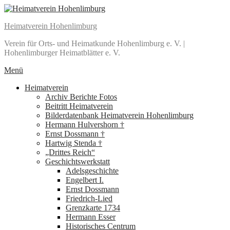
Zum
Inhalt
Heimatverein Hohenlimburg
springen
Verein für Orts- und Heimatkunde Hohenlimburg e. V. |
Hohenlimburger Heimatblätter e. V.
Menü
Primäres
Heimatverein
Archiv Berichte Fotos
Menü
Beitritt Heimatverein
Bilderdatenbank Heimatverein Hohenlimburg
Hermann Hulvershorn †
Ernst Dossmann †
Hartwig Stenda †
„Drittes Reich“
Geschichtswerkstatt
Adelsgeschichte
Engelbert I.
Ernst Dossmann
Friedrich-Lied
Grenzkarte 1734
Hermann Esser
Historisches Centrum