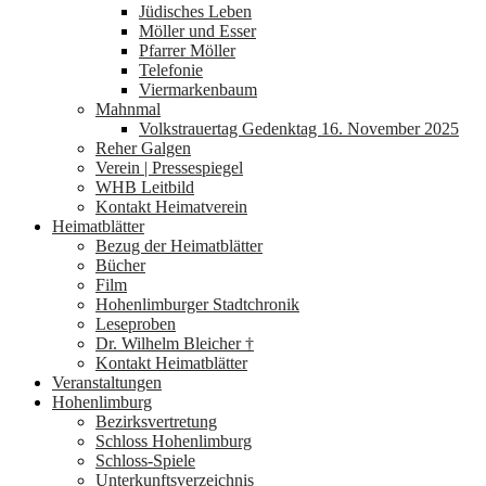
Jüdisches Leben
Möller und Esser
Pfarrer Möller
Telefonie
Viermarkenbaum
Mahnmal
Volkstrauertag Gedenktag 16. November 2025
Reher Galgen
Verein | Pressespiegel
WHB Leitbild
Kontakt Heimatverein
Heimatblätter
Bezug der Heimatblätter
Bücher
Film
Hohenlimburger Stadtchronik
Leseproben
Dr. Wilhelm Bleicher †
Kontakt Heimatblätter
Veranstaltungen
Hohenlimburg
Bezirksvertretung
Schloss Hohenlimburg
Schloss-Spiele
Unterkunftsverzeichnis