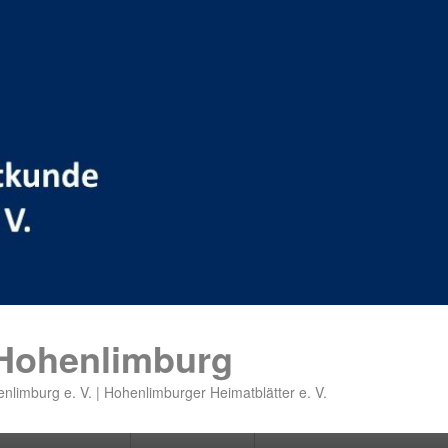
 Hohenlimburg
nlimburg e. V. | Hohenlimburger Heimatblätter e. V.