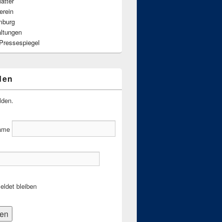
ätter
erein
mburg
altungen
 Pressespiegel
den
lden.
ame
ldet bleiben