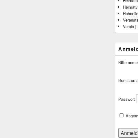
Heimatbl
Heimatv
Hohenli
Veranst
Verein |
Anmel
Bitte anme
Benutzern
Passwort
Angeme