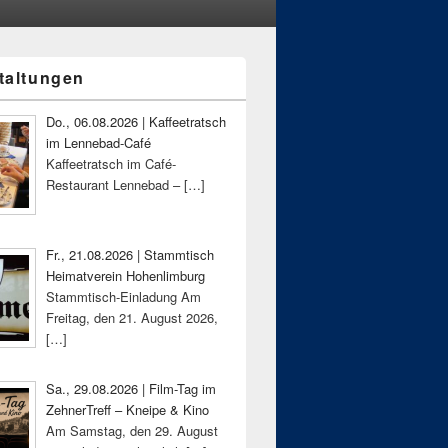
taltungen
-
ch
Do., 06.08.2026 | Kaffeetratsch
im Lennebad-Café
Kaffeetratsch im Café-
Restaurant Lennebad –
[…]
Fr., 21.08.2026 | Stammtisch
Heimatverein Hohenlimburg
Stammtisch-Einladung Am
Freitag, den 21. August 2026,
[…]
Sa., 29.08.2026 | Film-Tag im
ZehnerTreff – Kneipe & Kino
Am Samstag, den 29. August