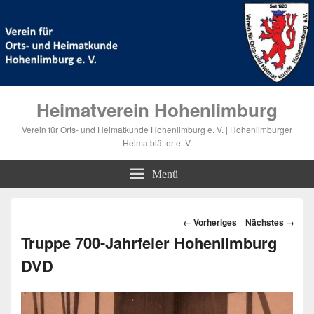
Heimatverein Hohenlimburg
Verein für Orts- und Heimatkunde Hohenlimburg e. V. | Hohenlimburger
Heimatblätter e. V.
Menü
Bilder-
← Vorheriges
Nächstes →
Navigation
Truppe 700-Jahrfeier Hohenlimburg
DVD