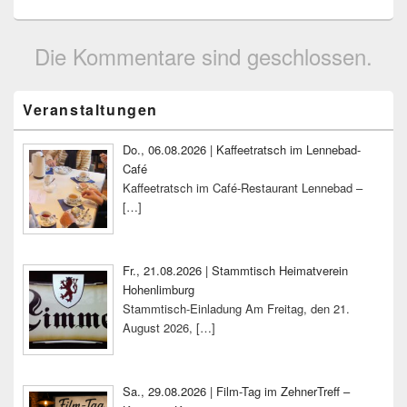
Die Kommentare sind geschlossen.
Primärer
Veranstaltungen
Seitenleisten-
Widgetbereich
Do., 06.08.2026 | Kaffeetratsch im Lennebad-
Café
Kaffeetratsch im Café-Restaurant Lennebad –
[…]
Fr., 21.08.2026 | Stammtisch Heimatverein
Hohenlimburg
Stammtisch-Einladung Am Freitag, den 21.
August 2026,
[…]
Sa., 29.08.2026 | Film-Tag im ZehnerTreff –