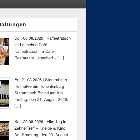
taltungen
-
ch
Do., 06.08.2026 | Kaffeetratsch
im Lennebad-Café
Kaffeetratsch im Café-
Restaurant Lennebad –
[…]
Fr., 21.08.2026 | Stammtisch
Heimatverein Hohenlimburg
Stammtisch-Einladung Am
Freitag, den 21. August 2026,
[…]
Sa., 29.08.2026 | Film-Tag im
ZehnerTreff – Kneipe & Kino
Am Samstag, den 29. August