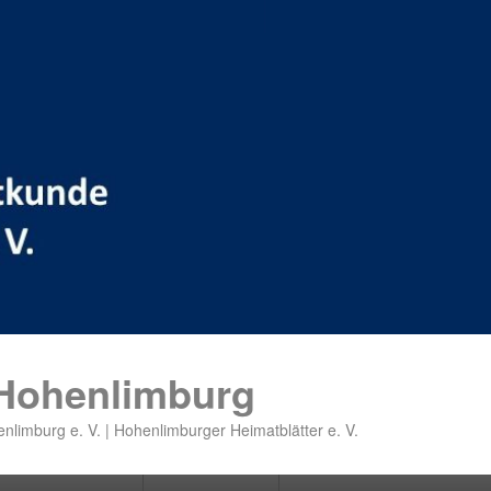
 Hohenlimburg
nlimburg e. V. | Hohenlimburger Heimatblätter e. V.