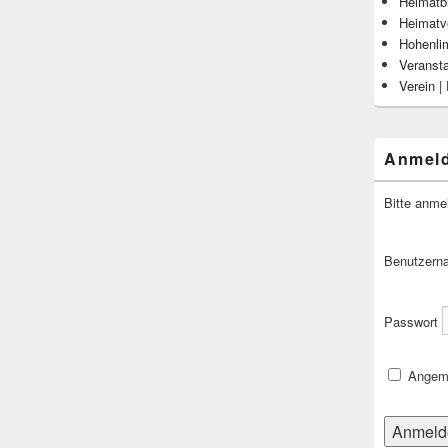
Heimatbl
Heimatv
Hohenli
Veranst
Verein |
Anmel
Bitte anme
Benutzern
Passwort
Angeme