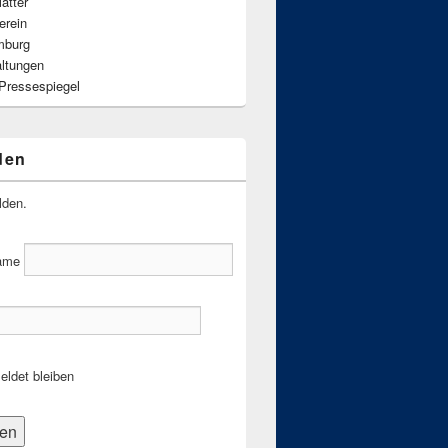
ätter
erein
mburg
altungen
 Pressespiegel
den
lden.
ame
ldet bleiben