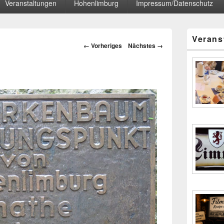
Veranstaltungen
Hohenlimburg
Impressum/Datenschutz
Primärer
Verans
Seitenleisten
Bilder-
← Vorheriges
Nächstes →
Widgetberei
Navigation