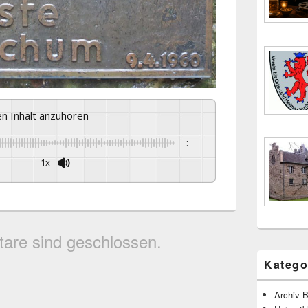
sen Inhalt anzuhören
-:--
1x
are sind geschlossen.
Katego
Archiv B