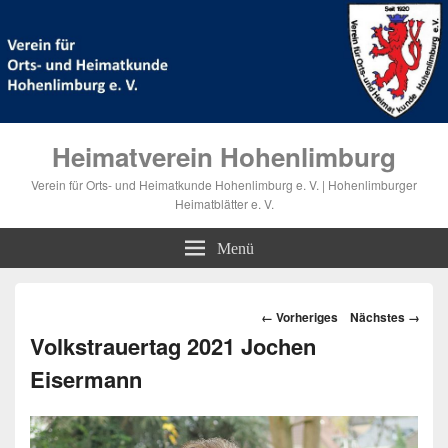
Heimatverein Hohenlimburg
Verein für Orts- und Heimatkunde Hohenlimburg e. V. | Hohenlimburger
Heimatblätter e. V.
Menü
Bilder-
← Vorheriges
Nächstes →
Navigation
Volkstrauertag 2021 Jochen
Eisermann