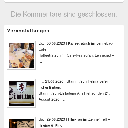
Die Kommentare sind geschlossen.
Primärer
Veranstaltungen
Seitenleisten-
Widgetbereich
Do., 06.08.2026 | Kaffeetratsch im Lennebad-
Café
Kaffeetratsch im Café-Restaurant Lennebad –
[…]
Fr., 21.08.2026 | Stammtisch Heimatverein
Hohenlimburg
Stammtisch-Einladung Am Freitag, den 21.
August 2026,
[…]
Sa., 29.08.2026 | Film-Tag im ZehnerTreff –
Kneipe & Kino