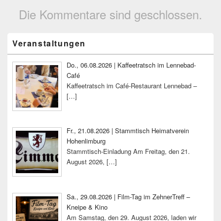
Die Kommentare sind geschlossen.
Primärer
Veranstaltungen
Seitenleisten-
Widgetbereich
Do., 06.08.2026 | Kaffeetratsch im Lennebad-
Café
Kaffeetratsch im Café-Restaurant Lennebad –
[…]
Fr., 21.08.2026 | Stammtisch Heimatverein
Hohenlimburg
Stammtisch-Einladung Am Freitag, den 21.
August 2026,
[…]
Sa., 29.08.2026 | Film-Tag im ZehnerTreff –
Kneipe & Kino
Am Samstag, den 29. August 2026, laden wir