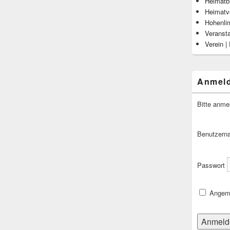
Heimatbl
Heimatv
Hohenli
Veranst
Verein |
Anmel
Bitte anme
Benutzern
Passwort
Angeme