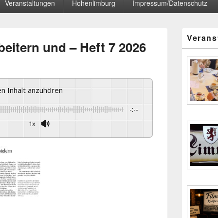
Veranstaltungen
Hohenlimburg
Impressum/Datenschutz
Primärer
Verans
Seitenleisten
eitern und – Heft 7 2026
Widgetberei
sen Inhalt anzuhören
-:--
1x