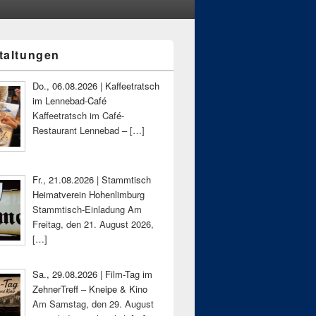
taltungen
-
ch
Do., 06.08.2026 | Kaffeetratsch
im Lennebad-Café
Kaffeetratsch im Café-
Restaurant Lennebad –
[…]
Fr., 21.08.2026 | Stammtisch
Heimatverein Hohenlimburg
Stammtisch-Einladung Am
Freitag, den 21. August 2026,
[…]
Sa., 29.08.2026 | Film-Tag im
ZehnerTreff – Kneipe & Kino
Am Samstag, den 29. August