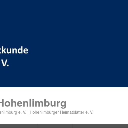
 Hohenlimburg
nlimburg e. V. | Hohenlimburger Heimatblätter e. V.