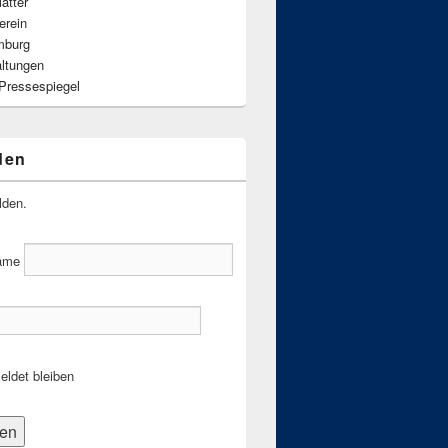
ätter
erein
mburg
altungen
 Pressespiegel
den
lden.
ame
ldet bleiben