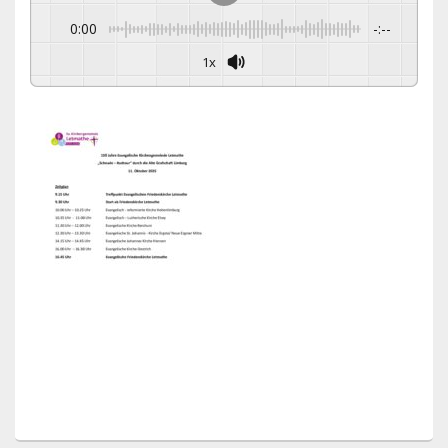
0:00
-:--
1x