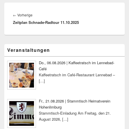
Beitragsnavigation
Vorheriger
←
Vorherige
Zeitplan Schnade-Radtour 11.10.2025
Beitrag:
Primärer
Veranstaltungen
Seitenleisten-
Widgetbereich
Do., 06.08.2026 | Kaffeetratsch im Lennebad-
Café
Kaffeetratsch im Café-Restaurant Lennebad –
[…]
Fr., 21.08.2026 | Stammtisch Heimatverein
Hohenlimburg
Stammtisch-Einladung Am Freitag, den 21.
August 2026,
[…]