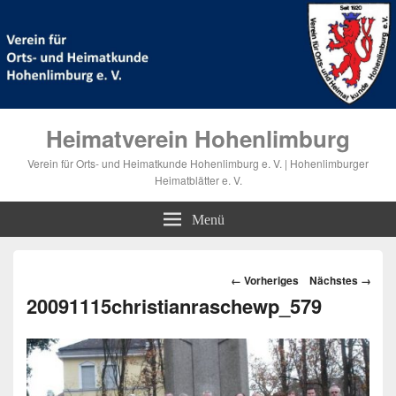
Heimatverein Hohenlimburg
Verein für Orts- und Heimatkunde Hohenlimburg e. V. | Hohenlimburger
Heimatblätter e. V.
Menü
Bilder-
← Vorheriges
Nächstes →
Navigation
20091115christianraschewp_579