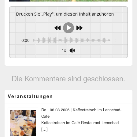
Drücken Sie „Play“, um diesen Inhalt anzuhören
0:00
-:--
1x
Die Kommentare sind geschlossen.
Primärer
Veranstaltungen
Seitenleisten-
Widgetbereich
Do., 06.08.2026 | Kaffeetratsch im Lennebad-
Café
Kaffeetratsch im Café-Restaurant Lennebad –
[…]