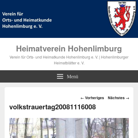
Heimatverein Hohenlimburg
Verein für Orts- und Heimatkunde Hohenlimburg e. V. | Hohenlimburger
Heimatblätter e. V.
Menü
Bilder-
← Vorheriges
Nächstes →
Navigation
volkstrauertag20081116008