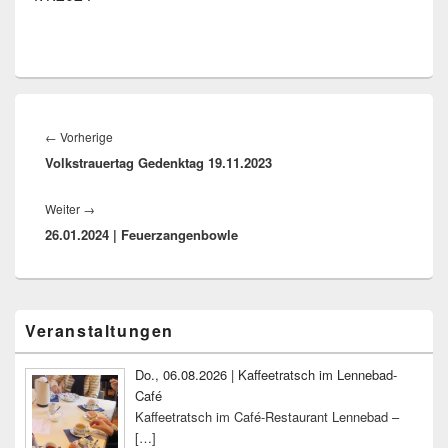
Beitragsnavigation
Vorheriger
←
Vorherige
Volkstrauertag Gedenktag 19.11.2023
Beitrag:
Nächster
Weiter
→
26.01.2024 | Feuerzangenbowle
Beitrag:
Primärer
Veranstaltungen
Seitenleisten-
Widgetbereich
Do., 06.08.2026 | Kaffeetratsch im Lennebad-
Café
Kaffeetratsch im Café-Restaurant Lennebad –
[…]