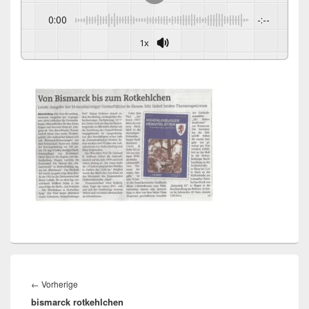
0:00
-:--
1x
Beitragsnavigation
Vorheriger
←
Vorherige
bismarck rotkehlchen
Beitrag: