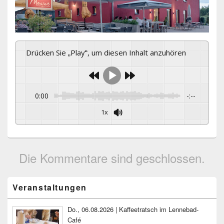
Drücken Sie „Play“, um diesen Inhalt anzuhören
0:00
-:--
1x
Die Kommentare sind geschlossen.
Primärer
Veranstaltungen
Seitenleisten-
Widgetbereich
Do., 06.08.2026 | Kaffeetratsch im Lennebad-
Café