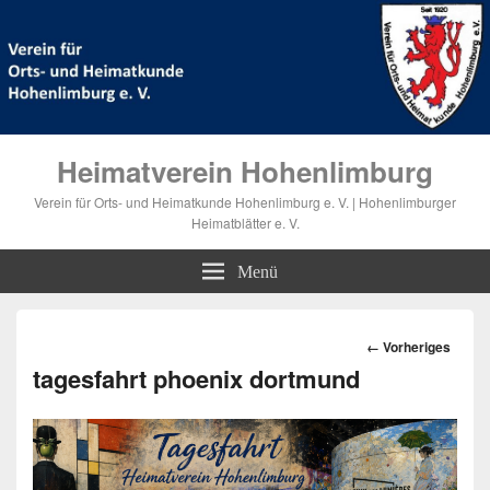
Heimatverein Hohenlimburg
Verein für Orts- und Heimatkunde Hohenlimburg e. V. | Hohenlimburger
Heimatblätter e. V.
Menü
Bilder-
← Vorheriges
Navigation
tagesfahrt phoenix dortmund