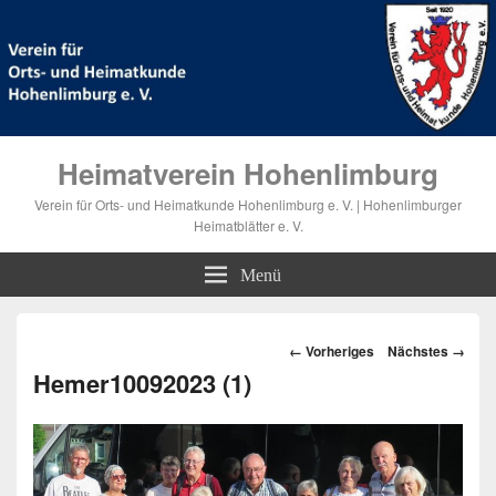
Heimatverein Hohenlimburg
Verein für Orts- und Heimatkunde Hohenlimburg e. V. | Hohenlimburger
Heimatblätter e. V.
Menü
Bilder-
← Vorheriges
Nächstes →
Navigation
Hemer10092023 (1)