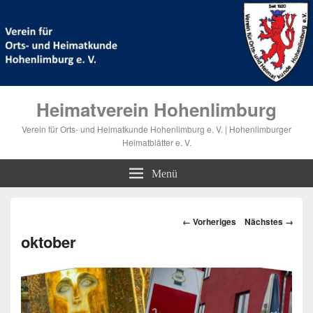
Heimatverein Hohenlimburg
Verein für Orts- und Heimatkunde Hohenlimburg e. V. | Hohenlimburger
Heimatblätter e. V.
Menü
Bilder-
← Vorheriges
Nächstes →
Navigation
oktober