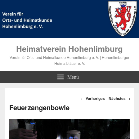
Heimatverein Hohenlimburg
Verein für Orts- und Heimatkunde Hohenlimburg e. V. | Hohenlimburger
Heimatblätter e. V.
Menü
Bilder-
← Vorheriges
Nächstes →
Navigation
Feuerzangenbowle