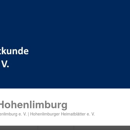
 Hohenlimburg
nlimburg e. V. | Hohenlimburger Heimatblätter e. V.