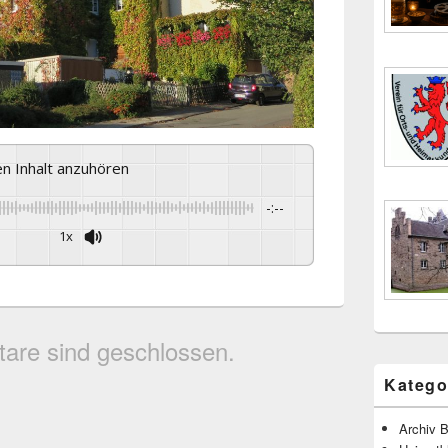
sen Inhalt anzuhören
-:--
1x
are sind geschlossen.
Katego
Archiv B