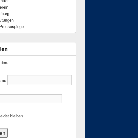
ätter
erein
mburg
altungen
 Pressespiegel
den
lden.
ame
ldet bleiben