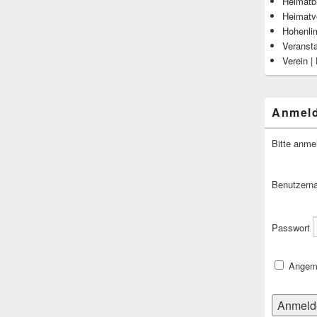
Heimatbl
Heimatv
Hohenli
Veranst
Verein |
Anmel
Bitte anme
Benutzern
Passwort
Angeme