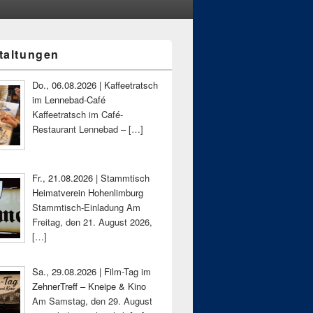
taltungen
-
ch
Do., 06.08.2026 | Kaffeetratsch
im Lennebad-Café
Kaffeetratsch im Café-
Restaurant Lennebad –
[…]
Fr., 21.08.2026 | Stammtisch
Heimatverein Hohenlimburg
Stammtisch-Einladung Am
Freitag, den 21. August 2026,
[…]
Sa., 29.08.2026 | Film-Tag im
ZehnerTreff – Kneipe & Kino
Am Samstag, den 29. August