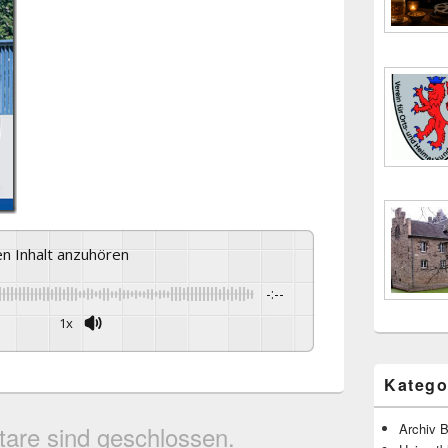
sen Inhalt anzuhören
-:--
1x
Katego
Archiv B
are sind geschlossen.