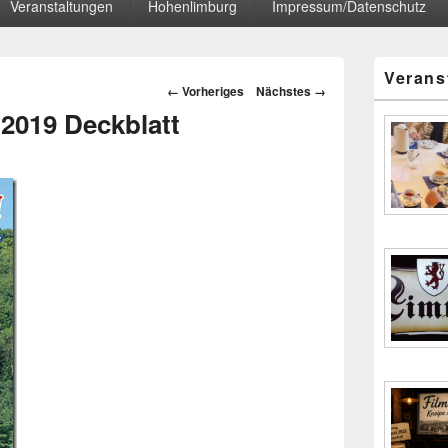
Veranstaltungen
Hohenlimburg
Impressum/Datenschutz
Primärer
Verans
Seitenleisten
Bilder-
← Vorheriges
Nächstes →
Widgetberei
Navigation
2019 Deckblatt