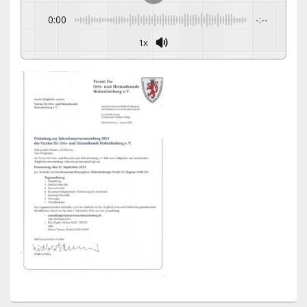
0:00
-:--
1x