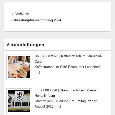
Beitragsnavigation
Vorheriger
←
Vorherige
Jahreshauptversammlung 2024
Beitrag:
Primärer
Veranstaltungen
Seitenleisten-
Widgetbereich
Do., 06.08.2026 | Kaffeetratsch im Lennebad-
Café
Kaffeetratsch im Café-Restaurant Lennebad –
[…]
Fr., 21.08.2026 | Stammtisch Heimatverein
Hohenlimburg
Stammtisch-Einladung Am Freitag, den 21.
August 2026,
[…]