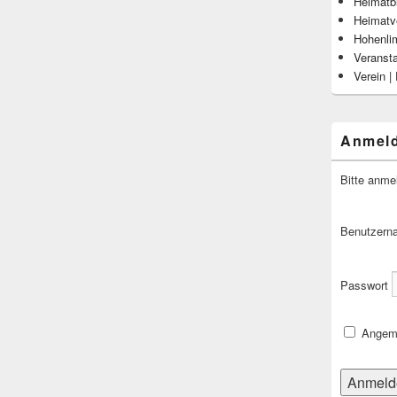
Heimatbl
Heimatv
Hohenli
Veranst
Verein |
Anmel
Bitte anme
Benutzern
Passwort
Angeme