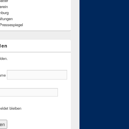
ätter
erein
mburg
altungen
 Pressespiegel
den
lden.
ame
ldet bleiben