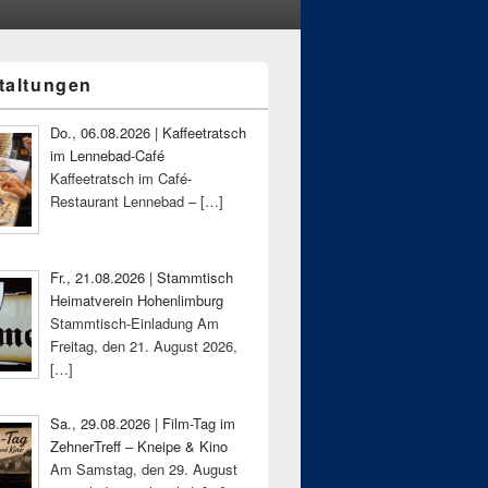
taltungen
-
ch
Do., 06.08.2026 | Kaffeetratsch
im Lennebad-Café
Kaffeetratsch im Café-
Restaurant Lennebad –
[…]
Fr., 21.08.2026 | Stammtisch
Heimatverein Hohenlimburg
Stammtisch-Einladung Am
Freitag, den 21. August 2026,
[…]
Sa., 29.08.2026 | Film-Tag im
ZehnerTreff – Kneipe & Kino
Am Samstag, den 29. August