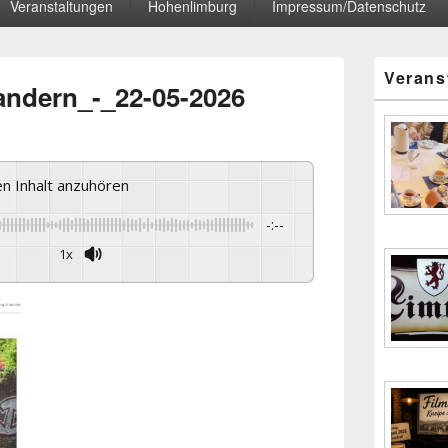
Veranstaltungen
Hohenlimburg
Impressum/Datenschutz
Primärer
Verans
Seitenleisten
andern_-_22-05-2026
Widgetberei
sen Inhalt anzuhören
-:--
1x