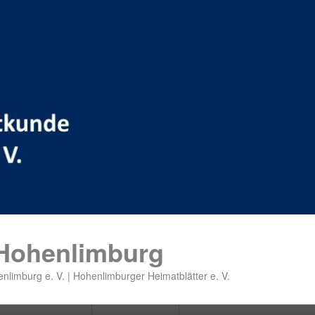
 Hohenlimburg
nlimburg e. V. | Hohenlimburger Heimatblätter e. V.