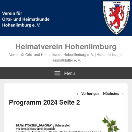
Heimatverein Hohenlimburg
Verein für Orts- und Heimatkunde Hohenlimburg e. V. | Hohenlimburger
Heimatblätter e. V.
Menü
Bilder-
← Vorheriges
Nächstes →
Navigation
Programm 2024 Seite 2