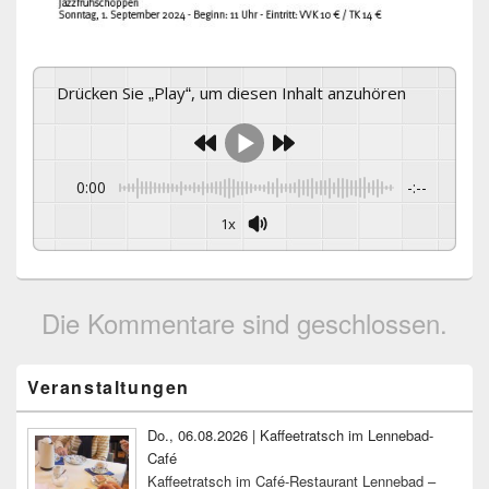
Drücken Sie „Play“, um diesen Inhalt anzuhören
0:00
-:--
1x
Die Kommentare sind geschlossen.
Primärer
Veranstaltungen
Seitenleisten-
Widgetbereich
Do., 06.08.2026 | Kaffeetratsch im Lennebad-
Café
Kaffeetratsch im Café-Restaurant Lennebad –