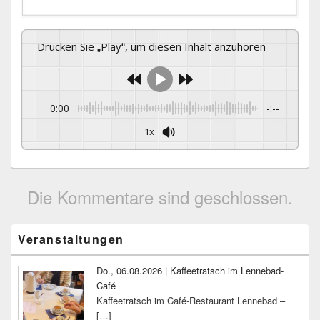
Drücken Sie „Play“, um diesen Inhalt anzuhören
0:00
-:--
1x
Die Kommentare sind geschlossen.
Primärer
Veranstaltungen
Seitenleisten-
Widgetbereich
Do., 06.08.2026 | Kaffeetratsch im Lennebad-
Café
Kaffeetratsch im Café-Restaurant Lennebad –
[…]