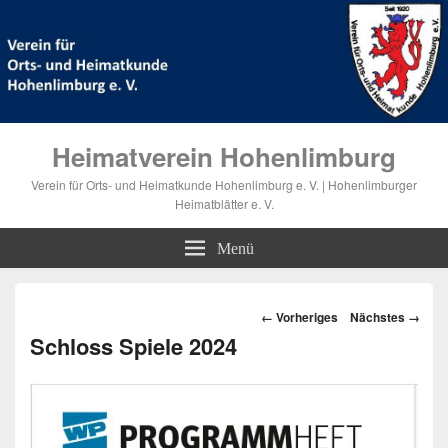
Heimatverein Hohenlimburg
Verein für Orts- und Heimatkunde Hohenlimburg e. V. | Hohenlimburger
Heimatblätter e. V.
Menü
Bilder-
← Vorheriges
Nächstes →
Navigation
Schloss Spiele 2024