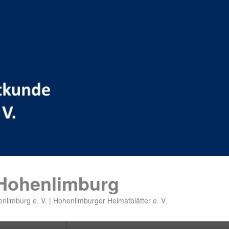
 Hohenlimburg
nlimburg e. V. | Hohenlimburger Heimatblätter e. V.