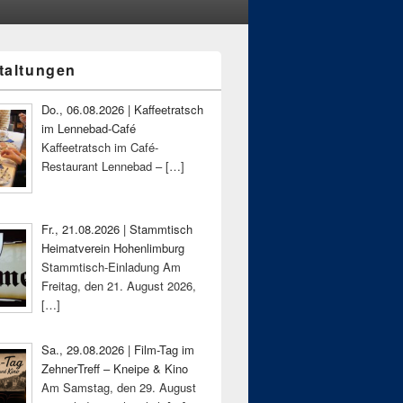
taltungen
-
ch
Do., 06.08.2026 | Kaffeetratsch
im Lennebad-Café
Kaffeetratsch im Café-
Restaurant Lennebad –
[…]
Fr., 21.08.2026 | Stammtisch
Heimatverein Hohenlimburg
Stammtisch-Einladung Am
Freitag, den 21. August 2026,
[…]
Sa., 29.08.2026 | Film-Tag im
ZehnerTreff – Kneipe & Kino
Am Samstag, den 29. August