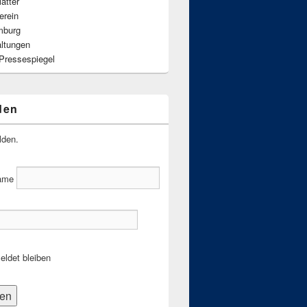
ätter
erein
mburg
altungen
 Pressespiegel
den
lden.
ame
ldet bleiben