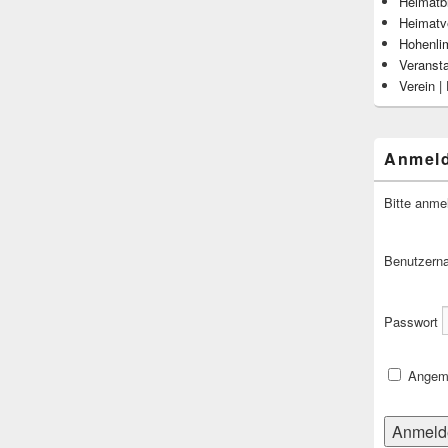
Heimatbl
Heimatv
Hohenli
Veranst
Verein |
Anmel
Bitte anme
Benutzern
Passwort
Angeme