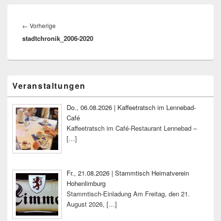
Beitragsnavigation
Vorheriger
←
Vorherige
stadtchronik_2006-2020
Beitrag:
Primärer
Veranstaltungen
Seitenleisten-
Widgetbereich
Do., 06.08.2026 | Kaffeetratsch im Lennebad-
Café
Kaffeetratsch im Café-Restaurant Lennebad –
[…]
Fr., 21.08.2026 | Stammtisch Heimatverein
Hohenlimburg
Stammtisch-Einladung Am Freitag, den 21.
August 2026,
[…]