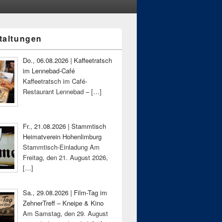
taltungen
-
ch
Do., 06.08.2026 | Kaffeetratsch
im Lennebad-Café
Kaffeetratsch im Café-
Restaurant Lennebad –
[…]
Fr., 21.08.2026 | Stammtisch
Heimatverein Hohenlimburg
Stammtisch-Einladung Am
Freitag, den 21. August 2026,
[…]
Sa., 29.08.2026 | Film-Tag im
ZehnerTreff – Kneipe & Kino
Am Samstag, den 29. August