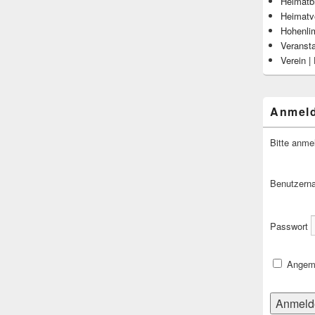
Heimatbl
Heimatv
Hohenli
Veranst
Verein |
Anmel
Bitte anme
Benutzern
Passwort
Angeme