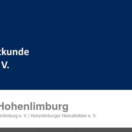
 Hohenlimburg
nlimburg e. V. | Hohenlimburger Heimatblätter e. V.