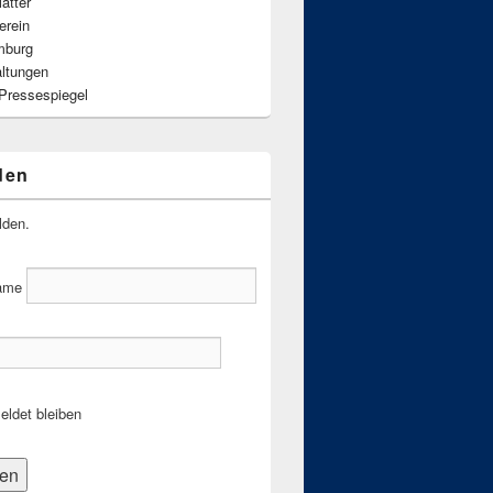
ätter
erein
mburg
altungen
 Pressespiegel
den
lden.
ame
ldet bleiben