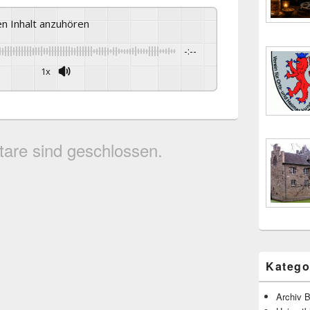
sen Inhalt anzuhören
-:--
1x
are sind geschlossen.
Katego
Archiv B