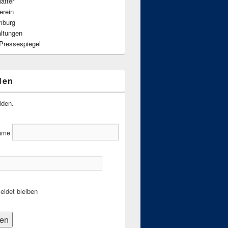
ätter
erein
mburg
altungen
 Pressespiegel
den
lden.
ame
ldet bleiben