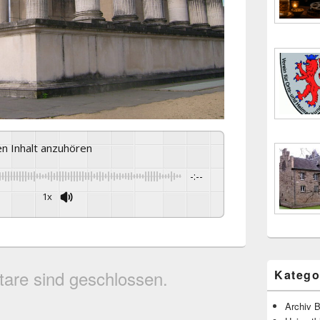
sen Inhalt anzuhören
-:--
1x
are sind geschlossen.
Katego
Archiv B