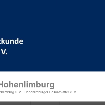
 Hohenlimburg
nlimburg e. V. | Hohenlimburger Heimatblätter e. V.