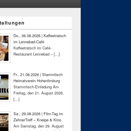
taltungen
-
ch
Do., 06.08.2026 | Kaffeetratsch
im Lennebad-Café
Kaffeetratsch im Café-
Restaurant Lennebad –
[…]
Fr., 21.08.2026 | Stammtisch
Heimatverein Hohenlimburg
Stammtisch-Einladung Am
Freitag, den 21. August 2026,
[…]
Sa., 29.08.2026 | Film-Tag im
ZehnerTreff – Kneipe & Kino
Am Samstag, den 29. August