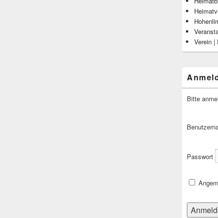
Heimatbl
Heimatv
Hohenli
Veranst
Verein |
Anmel
Bitte anme
Benutzern
Passwort
Angeme