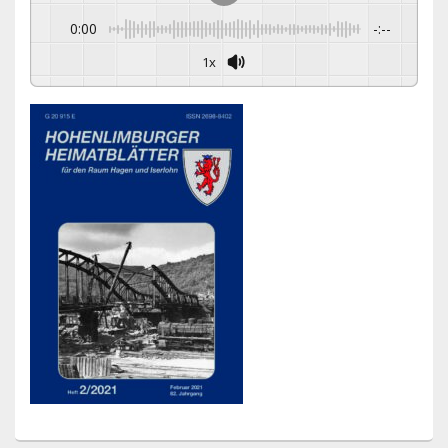
0:00
-:--
1x