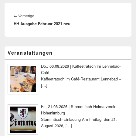
Beitragsnavigation
Vorheriger
←
Vorherige
HH Ausgabe Februar 2021 neu
Beitrag:
Primärer
Veranstaltungen
Seitenleisten-
Widgetbereich
Do., 06.08.2026 | Kaffeetratsch im Lennebad-
Café
Kaffeetratsch im Café-Restaurant Lennebad –
[…]
Fr., 21.08.2026 | Stammtisch Heimatverein
Hohenlimburg
Stammtisch-Einladung Am Freitag, den 21.
August 2026,
[…]